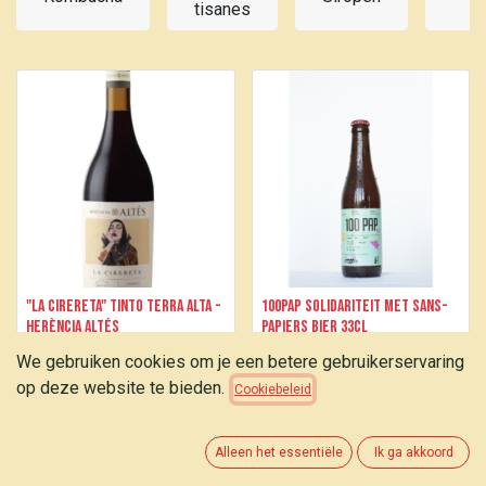
tisanes
d
"La Cirereta" Tinto Terra Alta -
100PAP Solidariteit met sans-
Herència Altés
papiers bier 33cl
We gebruiken cookies om je een betere gebruikerservaring
8,95
€
2,30
€
op deze website te bieden.
Cookiebeleid
Alleen het essentiële
Ik ga akkoord