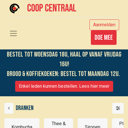
Coop centraal
Aanmelden
Doe mee
Bestel tot woensdag 18u, haal op vanaf vrijdag
16u!
Brood & koffiekoeken: bestel tot maandag 12u.
Enkel leden kunnen bestellen. Lees hier meer
Dranken
Thee &
Plan
Kombucha
Siropen