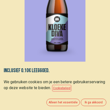
Inclusief 0.10€ leeggoed.
We gebruiken cookies om je een betere gebruikerservaring
Cabardouche Kloeke Diva (8,5%)
op deze website te bieden.
Cookiebeleid
1,90
€
(
5,76
€
/
L
)
Alleen het essentiële
Ik ga akkoord