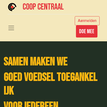
Coop centraal
Aanmelden
Doe mee
samen maken we
Goed voedsel toegankel​
ijk
voor iedereen