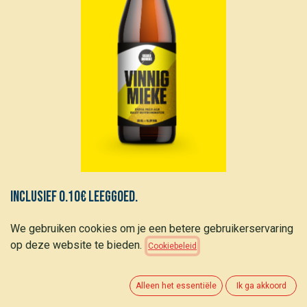
Inclusief 0.10€ leeggoed.
We gebruiken cookies om je een betere gebruikerservaring
Cabardouche Vinnig Mieke (6,5%)
op deze website te bieden.
Cookiebeleid
2,15
€
(
6,52
€
/
L
)
Alleen het essentiële
Ik ga akkoord