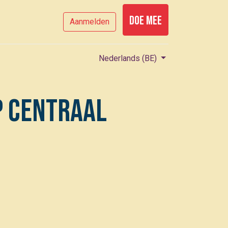
Doe mee
Aanmelden
Nederlands (BE)
p centraal