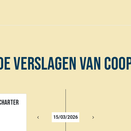
0
Voor leden
Kalender
 de verslagen van coo
charter
15/03/2026