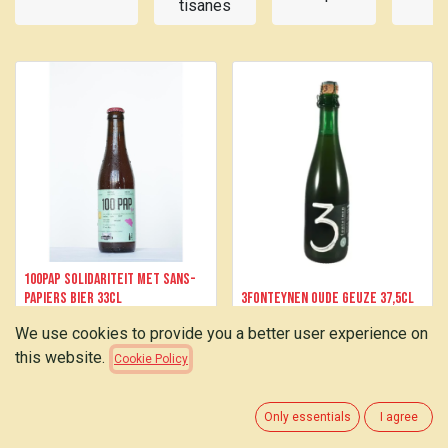
tisanes
d
100PAP Solidariteit met sans-
papiers bier 33cl
3Fonteynen Oude Geuze 37,5cl
We use cookies to provide you a better user experience on
2.30
€
5.90
€
this website.
Cookie Policy
Only essentials
I agree