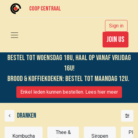
Coop centraal
Sign in
join us
Bestel tot woensdag 18u, haal op vanaf vrijdag
16u!
Brood & koffiekoeken: bestel tot maandag 12u.
Enkel leden kunnen bestellen. Lees hier meer
Dranken
Thee &
Plan
Kombucha
Siropen