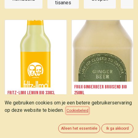
tisanes
d
Fruji Gingerbeer bruisend bio
Fritz-Limo Lemon bio 330cl
250ml
We gebruiken cookies om je een betere gebruikerservaring
1,75
€
2,15
€
op deze website te bieden.
Cookiebeleid
Alleen het essentiële
Ik ga akkoord