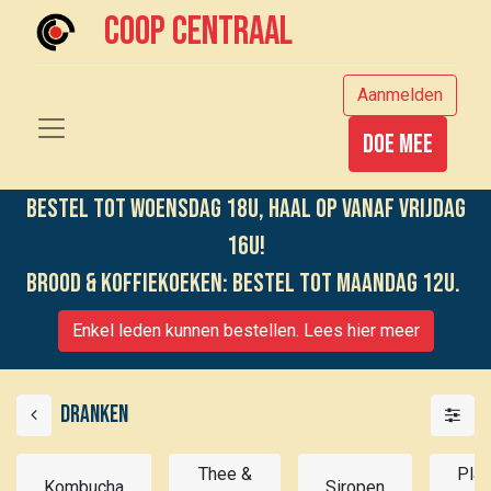
Coop centraal
Aanmelden
Doe mee
Bestel tot woensdag 18u, haal op vanaf vrijdag
16u!
Brood & koffiekoeken: bestel tot maandag 12u.
Enkel leden kunnen bestellen. Lees hier meer
Dranken
Thee &
Plan
Kombucha
Siropen