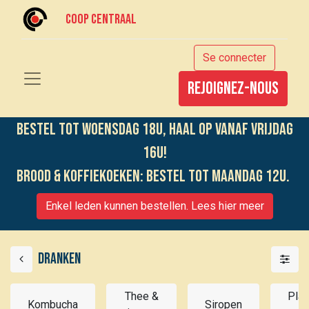
Coop centraal
Se connecter
rejoignez-nous
Bestel tot woensdag 18u, haal op vanaf vrijdag
16u!
Brood & koffiekoeken: bestel tot maandag 12u.
Enkel leden kunnen bestellen. Lees hier meer
Dranken
Thee &
Plan
Kombucha
Siropen