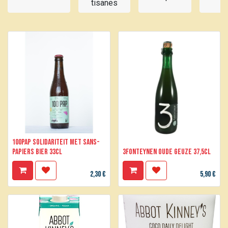
tisanes
d
100PAP Solidariteit met sans-
papiers bier 33cl
3Fonteynen Oude Geuze 37,5cl
2,30
€
5,90
€