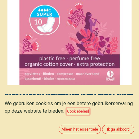
Natracare Maandverband ultra extra super
We gebruiken cookies om je een betere gebruikerservaring
+ vleugels 10st
op deze website te bieden.
Cookiebeleid
3,40
€
(
0,34
€
/
stuk
)
Alleen het essentiële
Ik ga akkoord