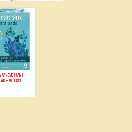
 Maandverband
lar + vl 14st