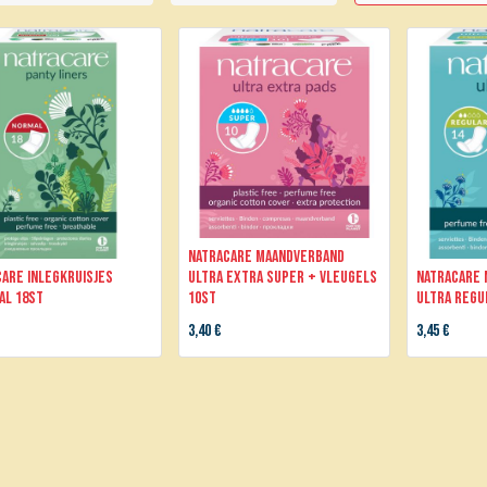
Natracare Maandverband
are Inlegkruisjes
ultra extra super + vleugels
Natracare
al 18st
10st
ultra regu
3,40
€
3,45
€