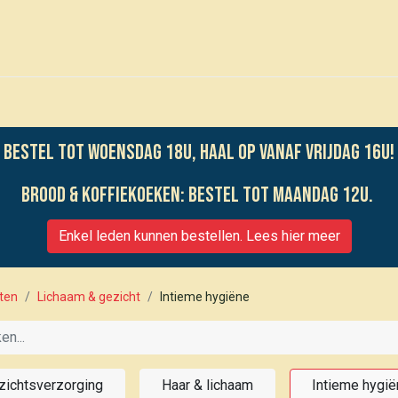
0
Voor leden
Kalender
Bestel tot woensdag 18u, haal op vanaf vrijdag 16u!
Brood & koffiekoeken: bestel tot maandag 12u.
Enkel leden kunnen bestellen. Lees hier meer
ten
Lichaam & gezicht
Intieme hygiëne
zichtsverzorging
Haar & lichaam
Intieme hygi