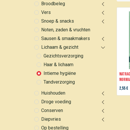
Broodbeleg
Vers
Snoep & snacks
Noten, zaden & vruchten
Sausen & smaakmakers
Lichaam & gezicht
Gezichtsverzorging
Haar & lichaam
Intieme hygiëne
Natrac
norma
Tandverzorging
2,55
€
Huishouden
Droge voeding
Conserven
Diepvries
Op bestelling