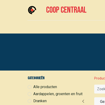
Coop centraal
Home
Meedoen?
Boodschappen doen
Categorieën
Produc
Alle producten
Aardappelen, groenten en fruit
Dranken
Ge