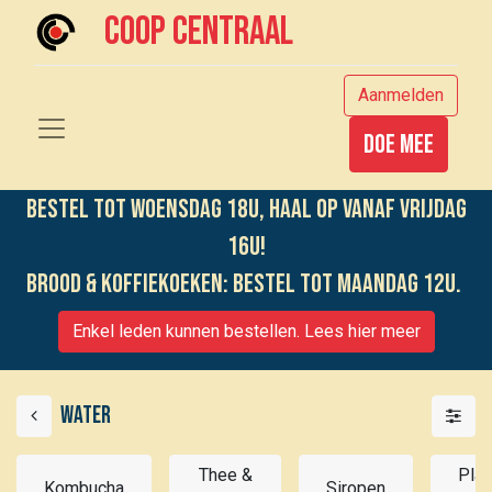
Coop centraal
Aanmelden
Doe mee
Bestel tot woensdag 18u, haal op vanaf vrijdag
16u!
Brood & koffiekoeken: bestel tot maandag 12u.
Enkel leden kunnen bestellen. Lees hier meer
Water
Thee &
Plan
Kombucha
Siropen