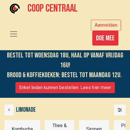
Coop centraal
Aanmelden
Doe mee
Bestel tot woensdag 18u, haal op vanaf vrijdag
16u!
Brood & koffiekoeken: bestel tot maandag 12u.
Enkel leden kunnen bestellen. Lees hier meer
Limonade
Thee &
Plan
Kombucha
Siropen