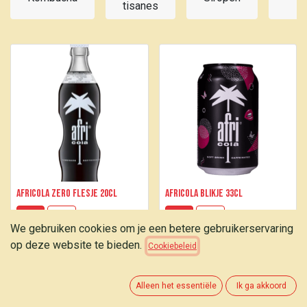
tisanes
d
Africola Zero flesje 20cl
Africola blikje 33cl
1,15
€
1,15
€
We gebruiken cookies om je een betere gebruikerservaring
op deze website te bieden.
Cookiebeleid
Alleen het essentiële
Ik ga akkoord