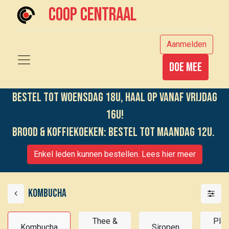
Coop centraal
Aanmelden
Doe mee
Bestel tot woensdag 18u, haal op vanaf vrijdag
16u!
Brood & koffiekoeken: bestel tot maandag 12u.
Enkel leden kunnen bestellen. Lees hier meer
Kombucha
Thee &
Plan
Kombucha
Siropen