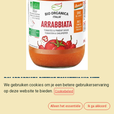
BOI Arrabbiata pittige tomatensaus met
We gebruiken cookies om je een betere gebruikerservaring
rode chilipepers 350g
op deze website te bieden.
Cookiebeleid
2,50
€
(
7,14
€
/
kg
)
Alleen het essentiële
Ik ga akkoord