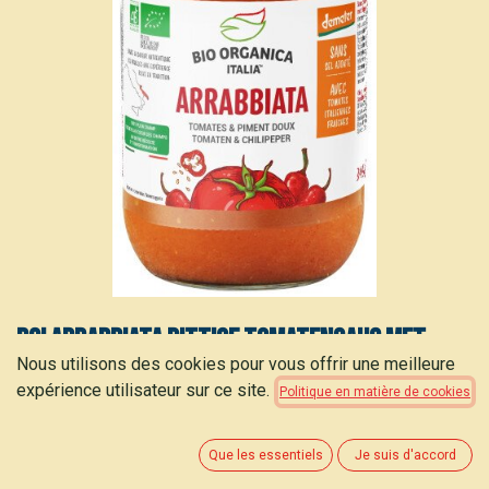
BOI Arrabbiata pittige tomatensaus met
Nous utilisons des cookies pour vous offrir une meilleure
rode chilipepers 350g
expérience utilisateur sur ce site.
Politique en matière de cookies
2,50
€
(
7,14
€
/
kg
)
Que les essentiels
Je suis d'accord