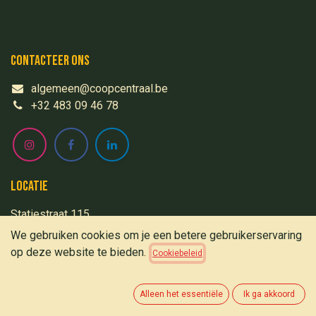
Contacteer ons
algemeen@coopcentraal.be
+32 483 09 46 78
Locatie
Statiestraat 115
2600 Berchem
We gebruiken cookies om je een betere gebruikerservaring
op deze website te bieden.
Cookiebeleid
Juridisch
Alleen het essentiële
Ik ga akkoord
Coop Centraal erkende CVSO