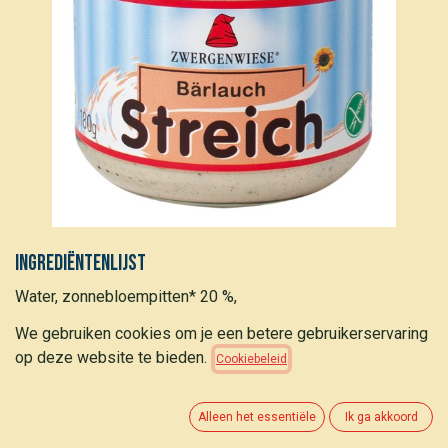
Ingrediëntenlijst
Water, zonnebloempitten* 20 %,
zonnebloemolie*,pastinaak*, citroensap* uit
We gebruiken cookies om je een betere gebruikerservaring
citroensapconcentraat*, daslook* 8 %, uien*, olijfolie*,
op deze website te bieden.
Cookiebeleid
steenzout, aardappelzetmeel*. *ingrediënten van
biologische teelt. **ingrediënten van biodynamische teelt
Alleen het essentiële
Ik ga akkoord
Nutritionele info