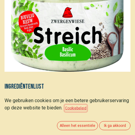
Ingrediëntenlijst
Water, zonnebloemolie*, zonnebloempitten* 20
We gebruiken cookies om je een betere gebruikerservaring
%,courgette*, citroensap* uit citroensapconcentraat*,
op deze website te bieden.
Cookiebeleid
basilicum* 6 %, uien*, aardappelzetmeel*, steenzout.
*ingrediënten van biologische teelt. **ingrediënten van
biodynamische teelt
Alleen het essentiële
Ik ga akkoord