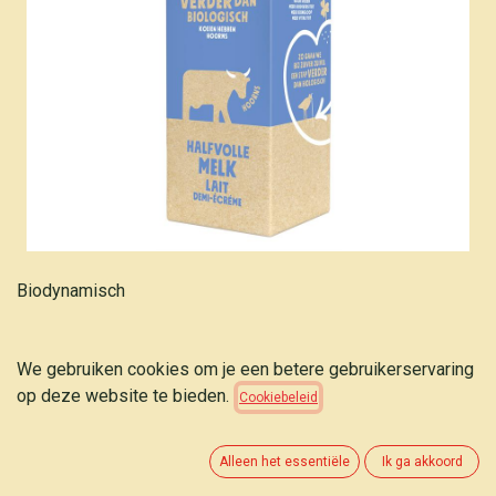
Biodynamisch
Zuiver Zuivel Halfvolle melk 1 l (vers)
We gebruiken cookies om je een betere gebruikerservaring
op deze website te bieden.
Cookiebeleid
Dit product is niet meer beschikbaar.
Alleen het essentiële
Ik ga akkoord