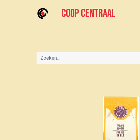
Coop centraal
Home
Meedoen?
Boodschappen doen