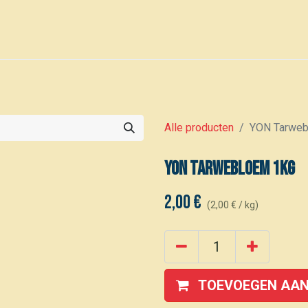
0
Voor leden
Kalender
Alle producten
YON Tarweb
YON Tarwebloem 1kg
2,00
€
(
2,00
€
/
kg
)
TOEVOEGEN AAN