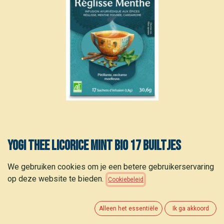
Yogi thee Licorice mint bio 17 builtjes
3,15
€
We gebruiken cookies om je een betere gebruikerservaring
(
0,19
€
/
builtje
)
op deze website te bieden.
Cookiebeleid
Alleen het essentiële
Ik ga akkoord