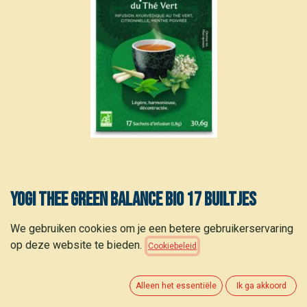
Yogi thee Green balance bio 17 builtjes
3,15
€
We gebruiken cookies om je een betere gebruikerservaring
(
0,19
€
/
builtje
)
op deze website te bieden.
Cookiebeleid
Alleen het essentiële
Ik ga akkoord