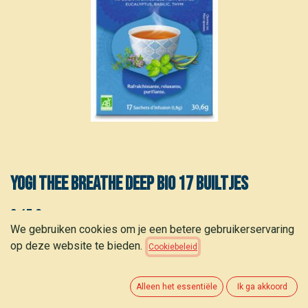
Yogi thee Breathe deep bio 17 builtjes
3,15
€
(
0,19
€
/
builtje
)
We gebruiken cookies om je een betere gebruikerservaring
op deze website te bieden.
Cookiebeleid
Alleen het essentiële
Ik ga akkoord
TOEVOEGEN AAN WINKELMANDJE