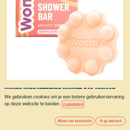
Wondr Hydraterende Shower Bar Apricot
We gebruiken cookies om je een betere gebruikerservaring
dreams bar (gekleurd haar) 55 g
op deze website te bieden.
Cookiebeleid
8,10
€
Alleen het essentiële
Ik ga akkoord