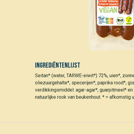
Ingrediëntenlijst
Seitan* (water, TARWE-eiwit*) 72%, uien*, zon
oliezuurgehalte*, specerijen*, paprika rood*, gi
verdikkingsmiddel: agar-agar*, guarpitmeel* e
natuurlijke rook van beukenhout. * = afkomstig 