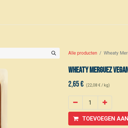
0
Voor leden
Kalender
Alle producten
Wheaty Mer
Wheaty Merguez vegan
2,65
€
(
22,08
€
/
kg
)
TOEVOEGEN AAN