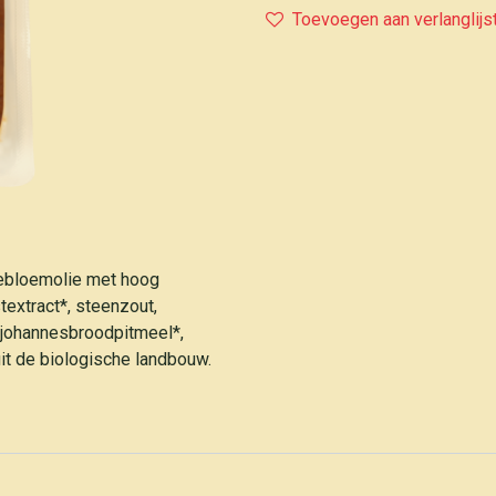
Toevoegen aan verlanglijs
nebloemolie met hoog
stextract*, steenzout,
n johannesbroodpitmeel*,
uit de biologische landbouw.