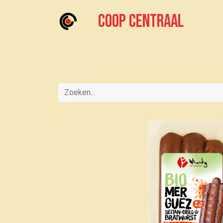
Coop centraal
Home
Meedoen?
Boodschappen doen