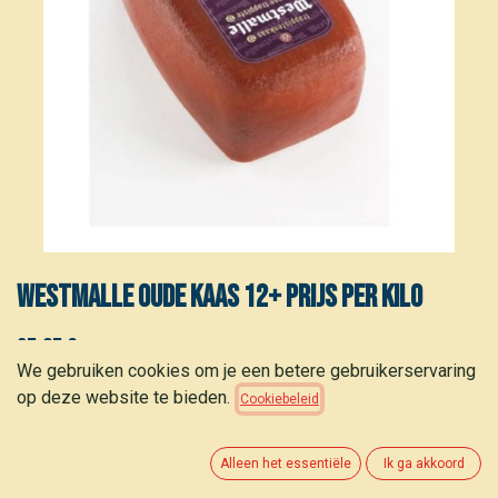
Westmalle Oude Kaas 12+ Prijs per kilo
25,05
€
(
25,05
€
/
kg
)
We gebruiken cookies om je een betere gebruikerservaring
op deze website te bieden.
Cookiebeleid
Alleen het essentiële
Ik ga akkoord
TOEVOEGEN AAN WINKELMANDJE