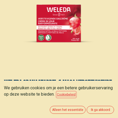
Weleda Granaatappel & maca verstevigende
We gebruiken cookies om je een betere gebruikerservaring
dagcreme 40ml
op deze website te bieden.
Cookiebeleid
23,95
€
(
598,75
€
/
L
)
Alleen het essentiële
Ik ga akkoord