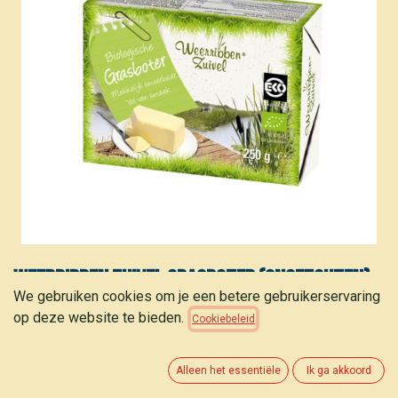
Weerribben Zuivel Grasboter (ongezouten)
We gebruiken cookies om je een betere gebruikerservaring
bio 250g (4 stuks)
op deze website te bieden.
Cookiebeleid
24,70
€
(
24,70
€
/
kg
)
Alleen het essentiële
Ik ga akkoord