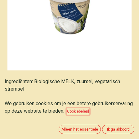
Ingrediënten: Biologische MELK, zuursel, vegetarisch
stremsel
We gebruiken cookies om je een betere gebruikerservaring
Weerribben Volle kwark 800g
op deze website te bieden.
Cookiebeleid
5,30
€
(
6,62
€
/
kg
)
Alleen het essentiële
Ik ga akkoord