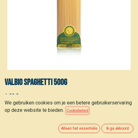
Valbio Spaghetti 500g
1,30
€
(
2,60
€
/
kg
)
We gebruiken cookies om je een betere gebruikerservaring
op deze website te bieden.
Cookiebeleid
Alleen het essentiële
Ik ga akkoord
TOEVOEGEN AAN WINKELMANDJE