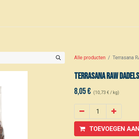
0
Voor leden
Kalender
Alle producten
Terrasana R
Terrasana RAW Dadels 
8,05
€
(
10,73
€
/
kg
)
TOEVOEGEN AAN