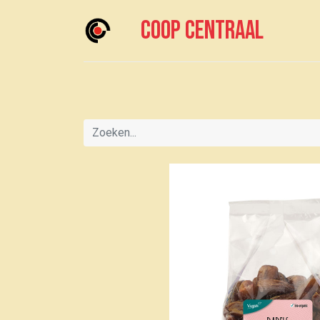
Coop centraal
Home
Meedoen?
Boodschappen doen