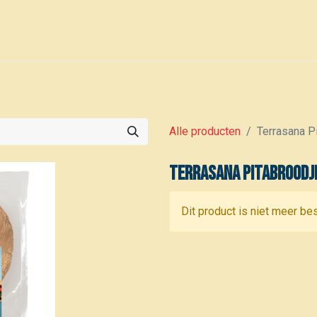
0
Voor leden
Kalender
Alle producten
Terrasana P
Terrasana Pitabroodje
Dit product is niet meer be