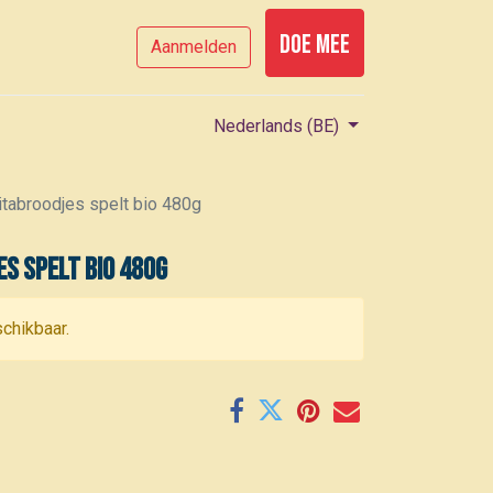
Doe mee
Aanmelden
Nederlands (BE)
itabroodjes spelt bio 480g
s spelt bio 480g
schikbaar.