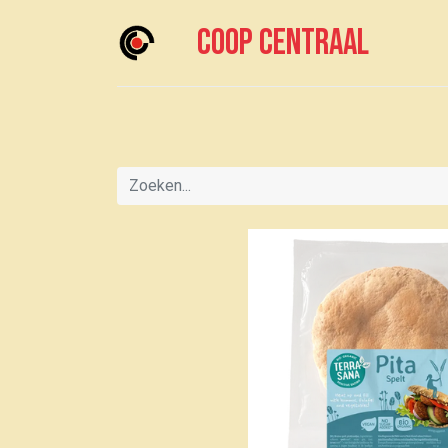
Coop centraal
Home
Meedoen?
Boodschappen doen