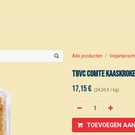
0
Voor leden
Kalender
Alle producten
Vegetarisch
TBVC Comte kaaskroke
17,15
€
(
24,50
€
/
kg
)
TOEVOEGEN AAN