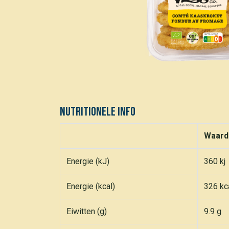
Nutritionele info
Waard
Energie (kJ)
360 kj
Energie (kcal)
326 kc
Eiwitten (g)
9.9 g