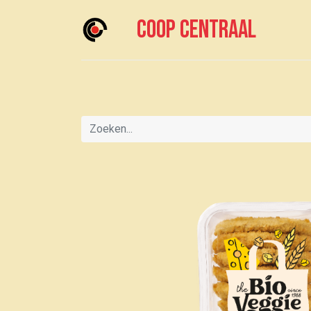
Coop centraal
Home
Meedoen?
Boodschappen doen