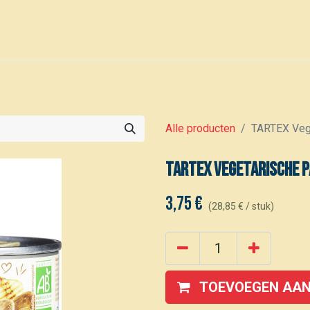
0
Voor leden
Kalender
Alle producten
TARTEX Veg
TARTEX Vegetarische 
3,75
€
(
28,85
€
/
stuk
)
TOEVOEGEN AAN