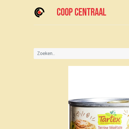
Coop centraal
Home
Meedoen?
Boodschappen doen