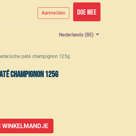
Doe mee
Aanmelden
Nederlands (BE)
etarische paté champignon 125g
paté champignon 125g
 WINKELMANDJE