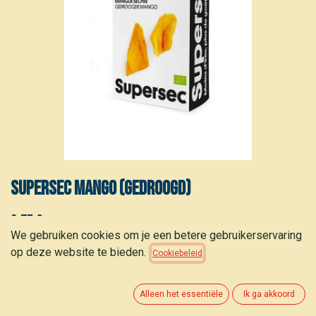
Supersec Mango (gedroogd)
2,75
€
(
34,38
€
/
kg
)
We gebruiken cookies om je een betere gebruikerservaring
op deze website te bieden.
Cookiebeleid
Alleen het essentiële
Ik ga akkoord
TOEVOEGEN AAN WINKELMANDJE