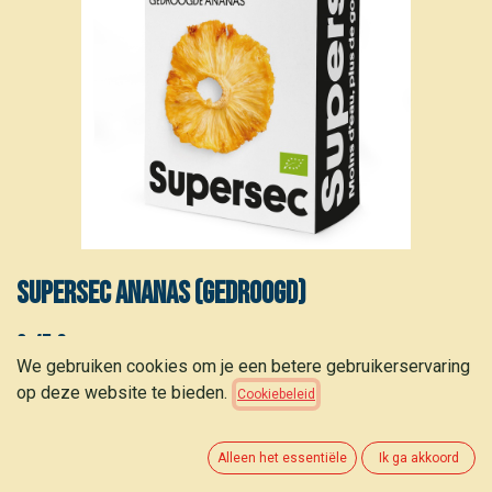
Supersec Ananas (gedroogd)
3,45
€
(
43,13
€
/
kg
)
We gebruiken cookies om je een betere gebruikerservaring
op deze website te bieden.
Cookiebeleid
Alleen het essentiële
Ik ga akkoord
TOEVOEGEN AAN WINKELMANDJE