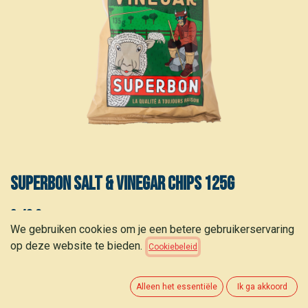
Superbon Salt & Vinegar chips 125g
2,40
€
(
18,46
€
/
kg
)
We gebruiken cookies om je een betere gebruikerservaring
op deze website te bieden.
Cookiebeleid
Alleen het essentiële
Ik ga akkoord
TOEVOEGEN AAN WINKELMANDJE