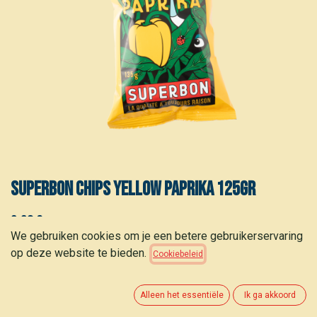
Superbon Chips yellow paprika 125gr
2,30
€
(
17,69
€
/
kg
)
We gebruiken cookies om je een betere gebruikerservaring
op deze website te bieden.
Cookiebeleid
Alleen het essentiële
Ik ga akkoord
TOEVOEGEN AAN WINKELMANDJE