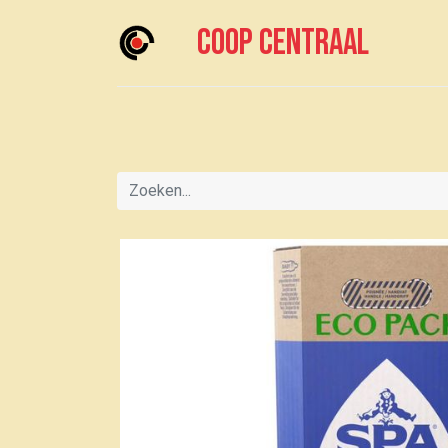
Coop centraal
Home
Meedoen?
Boodschappen doen