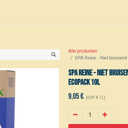
0
Voor leden
Kalender
Alle producten
SPA Reine - Niet bruisend
SPA Reine - Niet brui
ECOPACK 10L
9,05
€
(
0,91
€
/
L
)