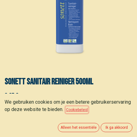
Sonett Sanitair reiniger 500ml
2,95
€
(
5,90
€
/
L
)
We gebruiken cookies om je een betere gebruikerservaring
op deze website te bieden.
Cookiebeleid
Alleen het essentiële
Ik ga akkoord
TOEVOEGEN AAN WINKELMANDJE