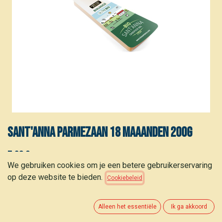
Sant'Anna Parmezaan 18 maaanden 200g
7,30
€
(
36,50
€
/
kg
)
We gebruiken cookies om je een betere gebruikerservaring
op deze website te bieden.
Cookiebeleid
Alleen het essentiële
Ik ga akkoord
TOEVOEGEN AAN WINKELMANDJE