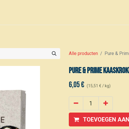
0
Voor leden
Kalender
Alle producten
Pure & Prim
Pure & Prime Kaaskrok
6,05
€
(
15,51
€
/
kg
)
TOEVOEGEN AAN