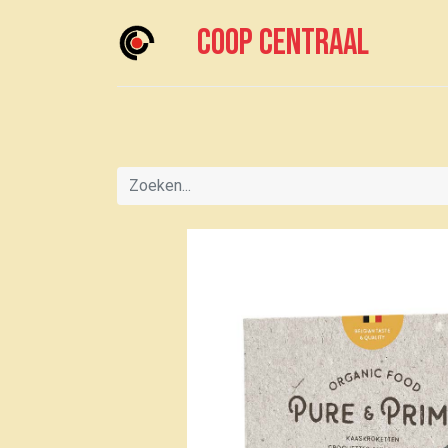
Coop centraal
Home
Meedoen?
Boodschappen doen