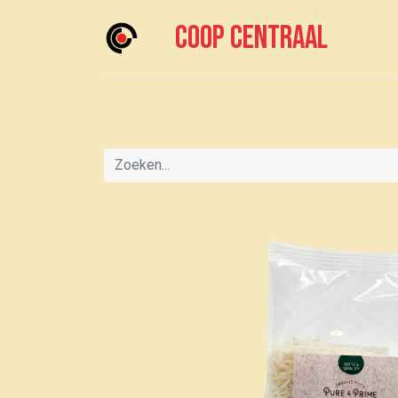
Coop centraal
Home
Meedoen?
Boodschappen doen