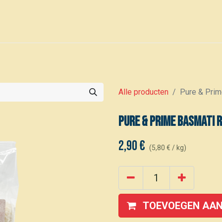
0
Voor leden
Kalender
Alle producten
Pure & Prime
Pure & Prime Basmati r
2,90
€
(
5,80
€
/
kg
)
TOEVOEGEN AAN