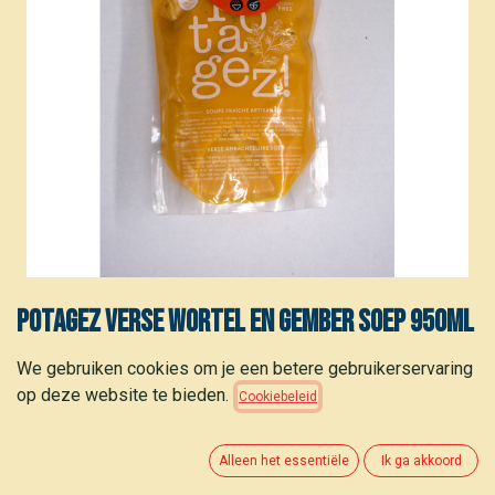
Potagez Verse Wortel en Gember soep 950ml
5,35
€
We gebruiken cookies om je een betere gebruikerservaring
(
5,63
€
/
stuk
)
op deze website te bieden.
Cookiebeleid
Alleen het essentiële
Ik ga akkoord