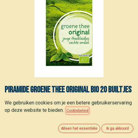
Piramide Groene thee original bio 20 builtjes
3,30
€
We gebruiken cookies om je een betere gebruikerservaring
(
0,17
€
/
builtje
)
op deze website te bieden.
Cookiebeleid
Alleen het essentiële
Ik ga akkoord