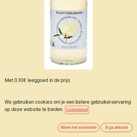
Met 0.30€ leeggoed in de prijs.
Pajottenlander Vlierbloesemdrank bio 1L
We gebruiken cookies om je een betere gebruikerservaring
op deze website te bieden.
Cookiebeleid
3,70
€
(
3,70
€
/
L
)
Alleen het essentiële
Ik ga akkoord