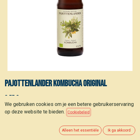
Pajottenlander Kombucha original
3,55
€
(
4,73
€
/
stuk
)
We gebruiken cookies om je een betere gebruikerservaring
op deze website te bieden.
Cookiebeleid
Alleen het essentiële
Ik ga akkoord
TOEVOEGEN AAN WINKELMANDJE