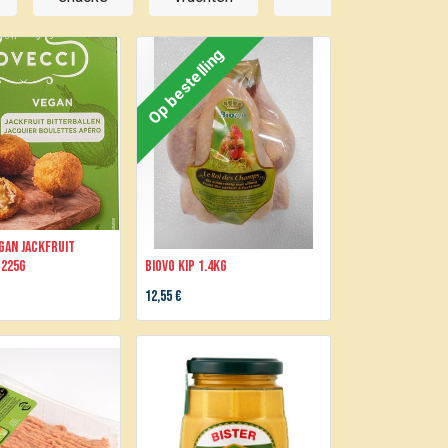
Op bestelling
gan jackfruit
 225g
BIOVO Kip 1.4kg
12,55
€