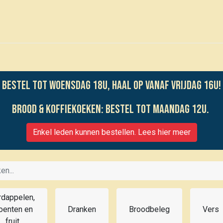
0
Voor leden
Kalender
Bestel tot woensdag 18u, haal op vanaf vrijdag 16u!
Brood & koffiekoeken: bestel tot maandag 12u.
Enkel leden kunnen bestellen. Lees hier meer
rdappelen,
oenten en
Dranken
Broodbeleg
Vers
fruit