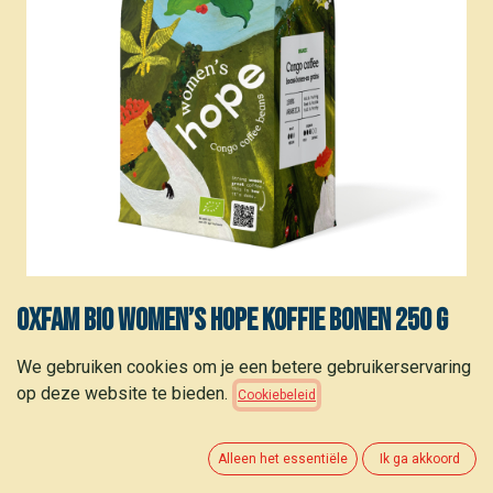
Oxfam BIO Women’s Hope koffie bonen 250 g
9,35
€
We gebruiken cookies om je een betere gebruikerservaring
(
37,40
€
/
stuk
)
op deze website te bieden.
Cookiebeleid
Alleen het essentiële
Ik ga akkoord