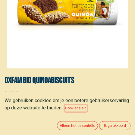
Oxfam BIO Quinoabiscuits
3,80
€
(
14,62
€
/
kg
)
We gebruiken cookies om je een betere gebruikerservaring
op deze website te bieden.
Cookiebeleid
Alleen het essentiële
Ik ga akkoord
TOEVOEGEN AAN WINKELMANDJE